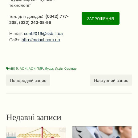
технології”
тел. для довідок:
(0342) 777-
ЗАПРОШЕННЯ
208, (032) 243-08-96
E-mail:
conf2019@ssb.if.ua
Сайт:
http://mcbct.com.ua
АВК-5
,
АС-4
,
АС-4 ПИР
,
Луцьк
,
Львів
,
Семінар
Попередній запис
Наступний запис
Недавні записи