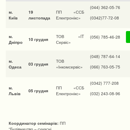
(044) 362-05-76
м.
19
ПП «ССБ
Київ
листопада
Електронікс»
(0342)77-72-08
м.
ТОВ «IT
(056) 785-46-28
10 грудня
Дніпро
Сервіс»
(048) 787-64-14
м.
ТОВ
03
грудня
Одеса
«Інкомсервіс»
(066) 763-05-75
(0342) 777-208
м.
ПП «ССБ
05 грудня
Львів
Електронікс»
(032) 243-08-96
Координатор семінарів:
ПП
“Будівництво – сучасні