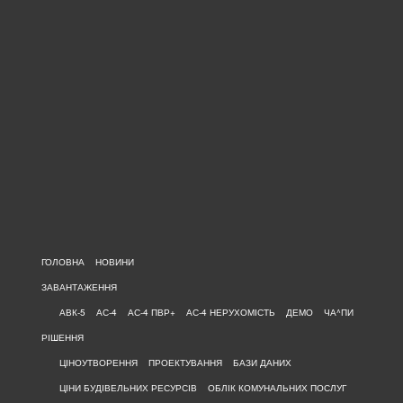
ГОЛОВНА
НОВИНИ
ЗАВАНТАЖЕННЯ
АВК-5
АС-4
АС-4 ПВР+
АС-4 НЕРУХОМІСТЬ
ДЕМО
ЧА^ПИ
РІШЕННЯ
ЦІНОУТВОРЕННЯ
ПРОЕКТУВАННЯ
БАЗИ ДАНИХ
ЦІНИ БУДІВЕЛЬНИХ РЕСУРСІВ
ОБЛІК КОМУНАЛЬНИХ ПОСЛУГ