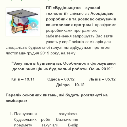
ПП «Будівництво – сучасні
технології»
спільно з з
Асоціацією
розробників та розповсюджувачів
кошторисних програм
і провідними
розробниками програмного
забезпечення запрошуєть Вас взяти
участь у серії осінніх семінарів для
спеціалістів будівельної галузі, які відбудуться протягом
листопада-грудня 2019 року, на тему:
“Закупівлі в будівництві. Особливості формування
договірних цін на будівельні роботи. Осінь 2019”.
Київ – 19.11 Одеса – 03.12 Львів – 05.12
Дніпро – 10.12
Перелік основних питань, які будуть розглянуті на
семінарах:
Планування закупівель
будівельних робіт. Визначення
предмету закупівлі. Вибір