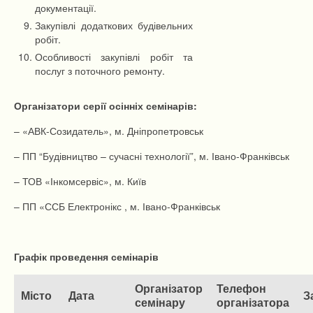
документації.
Закупівлі додаткових будівельних
робіт.
Особливості закупівлі робіт та
послуг з поточного ремонту.
Організатори серії осінніх семінарів:
– «АВК-Созидатель», м. Дніпропетровськ
– ПП “Будівництво – сучасні технології”, м. Івано-Франківськ
– ТОВ «Інкомсервіс», м. Київ
– ПП «ССБ Електронікс , м. Івано-Франківськ
Графік проведення семінарів
Організатор
Телефон
Місто
Дата
З
семінару
організатора