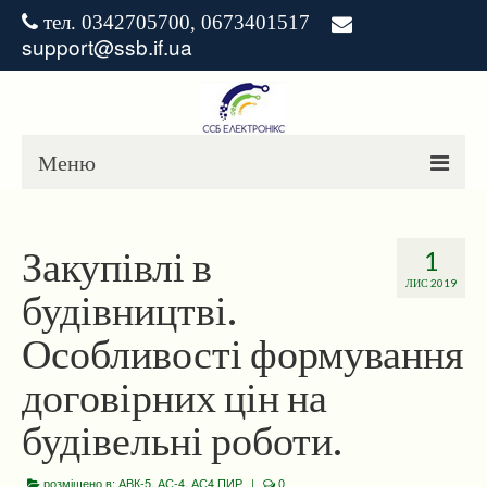
тел. 0342705700, 0673401517
support@ssb.if.ua
Меню
ГОЛОВНА
Закупівлі в
1
НОВИНИ
ЛИС 2019
будівництві.
ЗАВАНТАЖЕННЯ
Особливості формування
РІШЕННЯ
договірних цін на
будівельні роботи.
розміщено в:
АВК-5
,
АС-4
,
АС4 ПИР
|
0