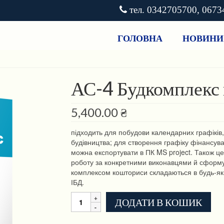
тел. 0342705700, 067
ГОЛОВНА
НОВИНИ
АС-4 Будкомплекс
5,400.00
₴
підходить для побудови календарних графіків,
будівництва; для створення графіку фінансува
можна експортувати в ПК MS project. Також 
роботу за конкретними виконавцями й сформув
комплексом кошториси складаються в будь-як
ІБД.
АС-4
ДОДАТИ В КОШИК
Будкомплекс
планування