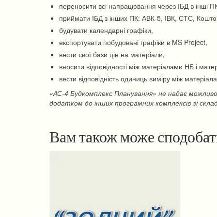
переносити всі напрацювання через ІБД в інші ПК:
приймати ІБД з інших ПК: АВК-5, ІВК, СТС, Коштор
будувати календарні графіки,
експортувати побудовані графіки в MS Project,
вести свої бази цін на матеріали,
вносити відповідності між матеріалами НБ і мате
вести відповідність одиниць виміру між матеріала
«АС-4 Будкомплекс Планування» не надає можливос
додатком до інших програмних комплексів зі скла
Вам також може сподоба