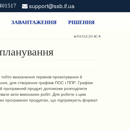
support@ssb.if.ua
3401517
ЗАВАНТАЖЕННЯ
РІШЕННЯ
НАЗАД ДО
АС-4
 планування
 тобто визначення термінів проектування й
ння, для створення графіків ПОС і ППР. Графіки
цей програмний продукт допоможе розподілити
ати акти виконаних робіт. Для роботи з цим
их програмних продуктах, що підтримують формат