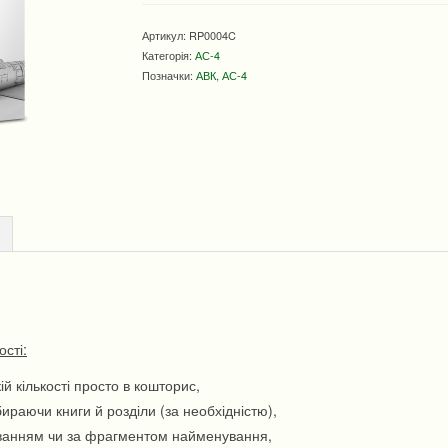
кількість
Артикул:
RP0004C
Категорія:
АС-4
Позначки:
АВК
,
АС-4
сті:
й кількості просто в кошторис,
раючи книги й розділи (за необхідністю),
уванням чи за фрагментом найменування,