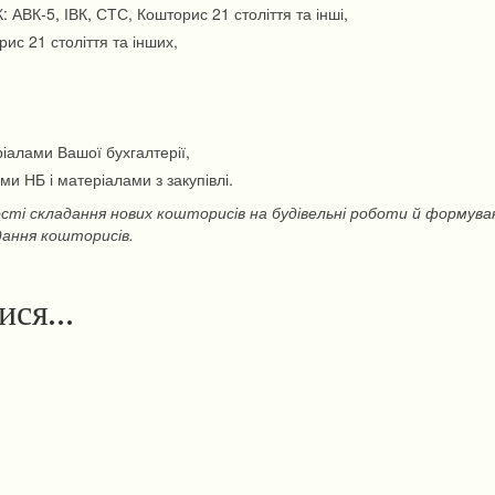
 АВК-5, ІВК, СТС, Кошторис 21 століття та інші,
ис 21 століття та інших,
ріалами Вашої бухгалтерії,
ми НБ і матеріалами з закупівлі.
ті складання нових кошторисів на будівельні роботи й формуванн
дання кошторисів.
тися…