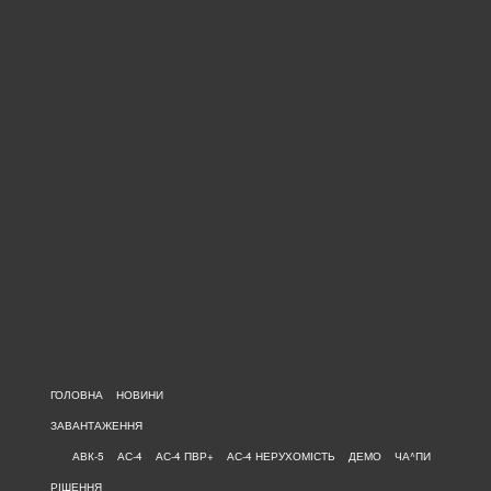
ГОЛОВНА
НОВИНИ
ЗАВАНТАЖЕННЯ
АВК-5
АС-4
АС-4 ПВР+
АС-4 НЕРУХОМІСТЬ
ДЕМО
ЧА^ПИ
РІШЕННЯ