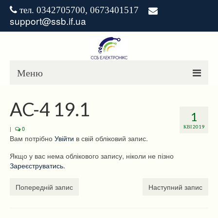
тел. 0342705700, 0673401517
support@ssb.if.ua
Меню
ГОЛОВНА
AC-4 19.1
1
НОВИНИ
КВІ 2019
|
0
Вам потрібно
Увійти
в свій обліковий запис.
ЗАВАНТАЖЕННЯ
Якщо у вас нема облікового запису, ніколи не пізно
РІШЕННЯ
Зареєструватись.
Попередній запис
Наступний запис