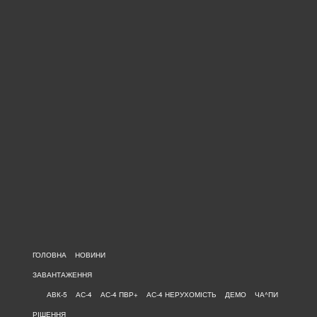
ГОЛОВНА
НОВИНИ
ЗАВАНТАЖЕННЯ
АВК-5
АС-4
АС-4 ПВР+
АС-4 НЕРУХОМІСТЬ
ДЕМО
ЧА^ПИ
РІШЕННЯ