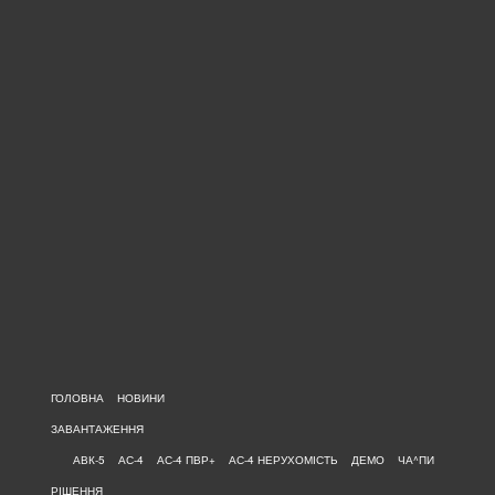
ГОЛОВНА
НОВИНИ
ЗАВАНТАЖЕННЯ
АВК-5
АС-4
АС-4 ПВР+
АС-4 НЕРУХОМІСТЬ
ДЕМО
ЧА^ПИ
РІШЕННЯ