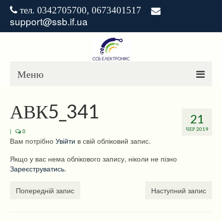
тел. 0342705700, 0673401517
support@ssb.if.ua
Меню
ГОЛОВНА
АВК5_341
21
НОВИНИ
ЧЕР 2019
|
0
Вам потрібно
Увійти
в свій обліковий запис.
ЗАВАНТАЖЕННЯ
Якщо у вас нема облікового запису, ніколи не пізно
РІШЕННЯ
Зареєструватись.
Попередній запис
Наступний запис