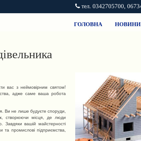
тел. 0342705700, 067
ГОЛОВНА
НОВИНИ
дівельника
ти вас з неймовірним святом!
ьства, адже саме ваша робота
я. Ви не лише будуєте споруди,
ок, створюючи місця, де люди
о. Завдяки вашій майстерності
си та промислові підприємства,