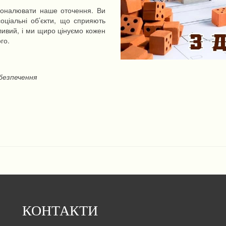
коналювати наше оточення. Ви
оціальні об’єкти, що сприяють
ливий, і ми щиро цінуємо кожен
го.
безпечення
КОНТАКТИ