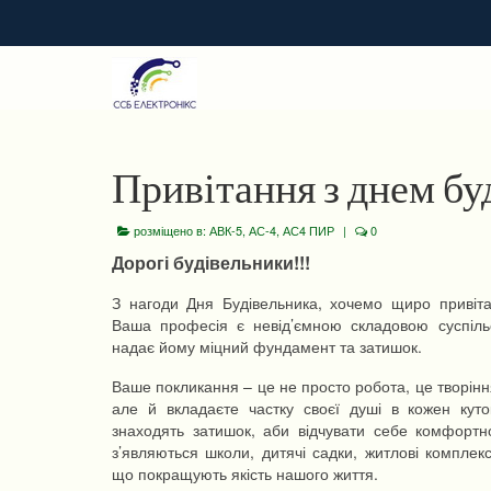
Привітання з днем бу
розміщено в:
АВК-5
,
АС-4
,
АС4 ПИР
|
0
Дорогі будівельники!!!
З нагоди Дня Будівельника, хочемо щиро привіта
Ваша професія є невід’ємною складовою суспіл
надає йому міцний фундамент та затишок.
Ваше покликання – це не просто робота, це творінн
але й вкладаєте частку своєї душі в кожен кут
знаходять затишок, аби відчувати себе комфортн
з’являються школи, дитячі садки, житлові комплек
що покращують якість нашого життя.